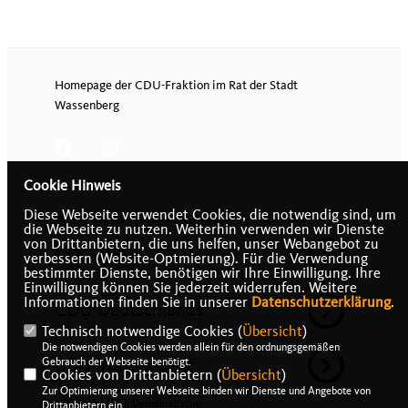
Homepage der CDU-Fraktion im Rat der Stadt
Wassenberg
Cookie Hinweis
Diese Webseite verwendet Cookies, die notwendig sind, um
IMPRESSUM
DATENSCHUTZ
KONTAKT
die Webseite zu nutzen. Weiterhin verwenden wir Dienste
von Drittanbietern, die uns helfen, unser Webangebot zu
CDU NRW
verbessern (Website-Optmierung). Für die Verwendung
bestimmter Dienste, benötigen wir Ihre Einwilligung. Ihre
Einwilligung können Sie jederzeit widerrufen. Weitere
Informationen finden Sie in unserer
Datenschutzerklärung
.
CDU Deutschlands
Technisch notwendige Cookies (
Übersicht
)
Die notwendigen Cookies werden allein für den ordnungsgemäßen
CDU Wassenberg
Gebrauch der Webseite benötigt.
Cookies von Drittanbietern (
Übersicht
)
Zur Optimierung unserer Webseite binden wir Dienste und Angebote von
@2026 Christlich Demokratische
Realisation: Sharkness Media
Drittanbietern ein.